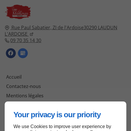
Rue Paul Sabatier,
ZI de l'Ardoise
30290
LAUDUN
L'ARDOISE
09 70 35 14 30
Accueil
Contactez-nous
Mentions légales
Plan du site
Your privacy is our priority
We use Cookies to improve user experience by
Haut de page