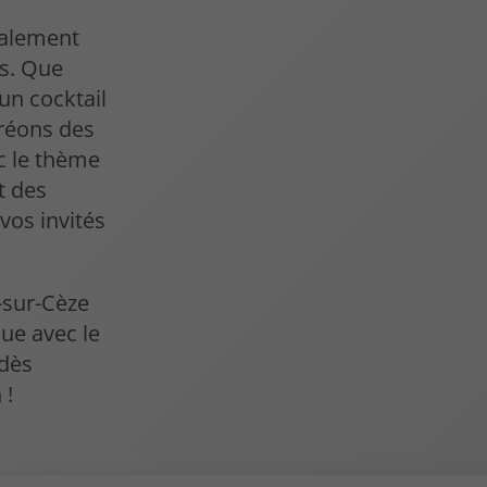
talement
ns. Que
un cocktail
créons des
c le thème
t des
 vos invités
-sur-Cèze
ue avec le
 dès
 !