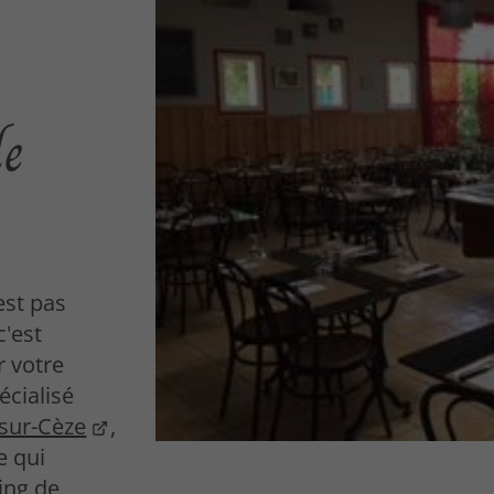
de
est pas
c'est
r votre
écialisé
-sur-Cèze
,
e qui
ding de