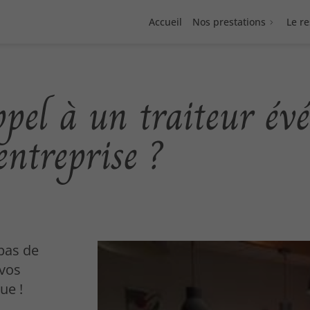
Accueil
Nos prestations
Le r
ppel à un traiteur év
entreprise ?
epas de
 vos
ue !