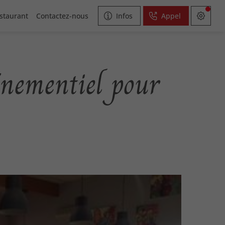
estaurant
Contactez-nous
Infos
Appel
énementiel pour