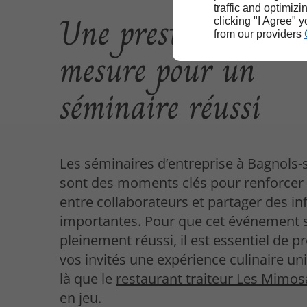
traffic and optimizi
Une prestation sur
clicking "I Agree" 
from our providers
mesure pour un
séminaire réussi
Les séminaires d’entreprise à Bagnols-
sont des moments clés pour renforcer l
entre collaborateurs et partager des i
importantes. Pour que cet événement s
pleinement réussi, il est essentiel de p
vos invités une expérience culinaire uni
là que le
restaurant traiteur Les Mimos
en jeu.