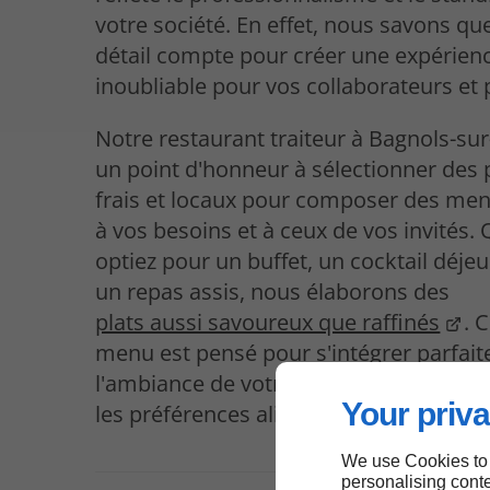
votre société. En effet, nous savons q
détail compte pour créer une expérien
inoubliable pour vos collaborateurs et 
Notre restaurant traiteur à Bagnols-su
un point d'honneur à sélectionner des 
frais et locaux pour composer des me
à vos besoins et à ceux de vos invités.
optiez pour un buffet, un cocktail déje
un repas assis, nous élaborons des
plats aussi savoureux que raffinés
. 
menu est pensé pour s'intégrer parfai
l'ambiance de votre séminaire, tout en
Your priva
les préférences alimentaires de chacun
We use Cookies to
personalising conte