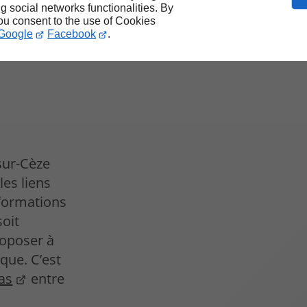
ng social networks functionalities. By
you consent to the use of Cookies
Google
Facebook
.
sur-Cèze
es liens
nformations
oit
roposer à
que. C’est
as
entre