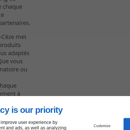
ue chaque
ce
partenaires.
r-Cèze met
produits
nus adaptés
 Que vous
unatoire ou
Chaque
tement à
 respectant
cy is our priority
.
 improve user experience by
Customize
nt and ads, as well as analyzing